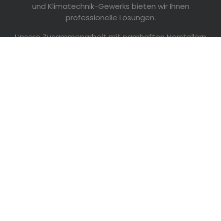
und Klimatechnik-Gewerks bieten wir Ihnen
professionelle Lösungen.
Unsere Zusammenarbeit mit namhaften Herstellern
garantiert höchste Qualität, Innovation und
Nachhaltigkeit in jeder unserer Dienstleistungen.
Vertrauen Sie auf unser Fachwissen für exzellente
Ergebnisse in allen SHK-Angelegenheiten.
Unsere Partner
Mit unseren Partnern garantieren wir Ihnen eine