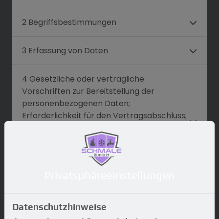
2 Begriffsbestimmungen
3 Erfassung von Daten
4 Gesetzliche oder vertragliche
Vorschriften zur Bereitstellung der
personenbezogenen Daten;
Erforderlichkeit für den Vertragsabschluss;
Verpflichtung der betroffenen Person, die
personenbezogenen Daten
bereitzustellen; mögliche Folgen der
Nichtbereitstellung
Privatsphäre­einstellungen
5 Kontaktmöglichkeit über die
Internetseite
Datenschutzhinweise