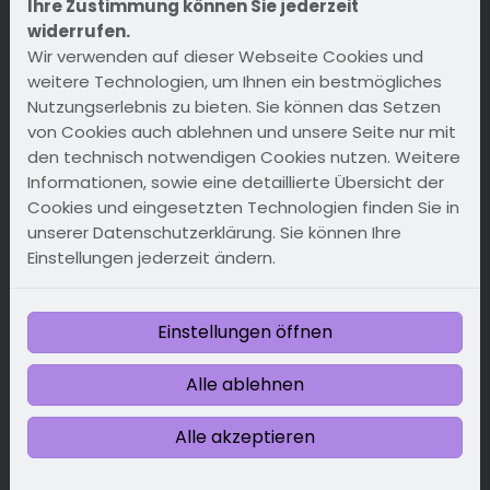
Ihre Zustimmung können Sie jederzeit
6 Verwendung von Cookies
widerrufen.
Wir verwenden auf dieser Webseite Cookies und
weitere Technologien, um Ihnen ein bestmögliches
7 Verwendung von Google Maps
Nutzungserlebnis zu bieten. Sie können das Setzen
von Cookies auch ablehnen und unsere Seite nur mit
den technisch notwendigen Cookies nutzen. Weitere
8 Verwendung von Google Fonts
Informationen, sowie eine detaillierte Übersicht der
Cookies und eingesetzten Technologien finden Sie in
9 Eingebettete Videos, Bilder und Links zu
unserer Datenschutzerklärung. Sie können Ihre
externen Internetseiten
Einstellungen jederzeit ändern.
10 Bekanntmachung von Veränderungen
Einstellungen öffnen
11 Rechte der betroffenen Personen
Alle ablehnen
Alle akzeptieren
12 Berechtigte Interessen an der
Verarbeitung, die von dem